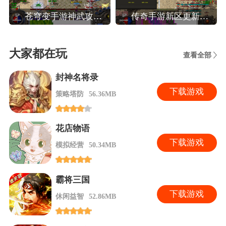
苍穹变手游神武攻略,苍穹变高效玩转装备系统攻略
传奇手游新区更新攻略,热血传奇手机版新区人民币法师玩家晚八点前怎么升40级
大家都在玩
查看全部
封神名将录
下
载游戏
策略塔防
56.36MB
花店物语
下
载游戏
模拟经营
50.34MB
霸将三国
下
载游戏
休闲益智
52.86MB