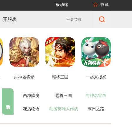
移动端
收藏
开服表
险
封神名将录
霸将三国
一起来捉妖
西域降魔
霸将三国
封神名将录
花店物语
动漫英雄大作战
末日之路