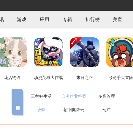
讯
游戏
应用
专辑
排行榜
美宣
花店物语
动漫英雄大作战
末日之路
弓箭手大冒
三替好生活
自考作业答案
多客管理
i安康
朝阳健康云
葫芦