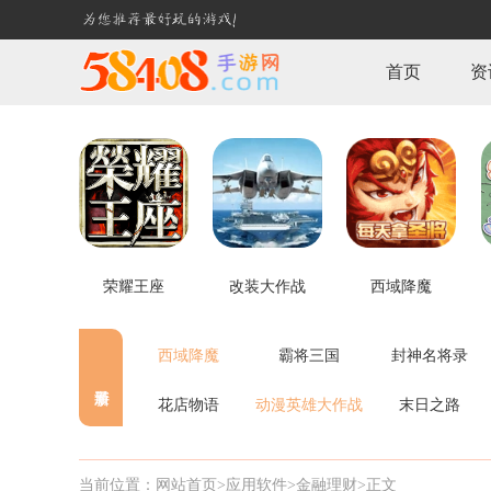
首页
资
荣耀王座
改装大作战
西域降魔
西域降魔
霸将三国
封神名将录
花店物语
动漫英雄大作战
末日之路
当前位置：
网站首页>
应用软件
>金融理财
>正文