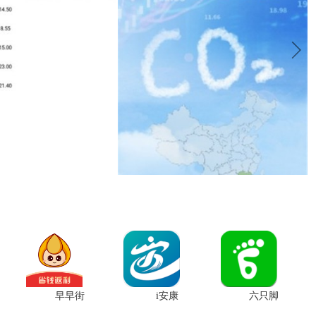
早早街
i安康
六只脚