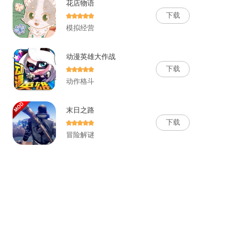
花店物语
下
载
模拟经营
动漫英雄大作战
下
载
动作格斗
末日之路
下
载
冒险解谜