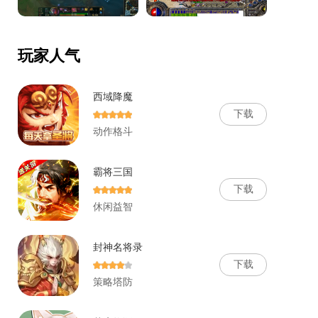
玩家人气
西域降魔
下
载
动作格斗
霸将三国
下
载
休闲益智
封神名将录
下
载
策略塔防