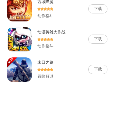
西域降魔
下
载
动作格斗
动漫英雄大作战
下
载
动作格斗
末日之路
下
载
冒险解谜