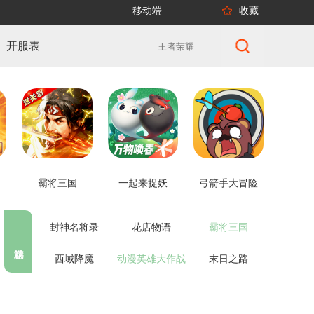
移动端
收藏
开服表
霸将三国
一起来捉妖
弓箭手大冒险
封神名将录
花店物语
霸将三国
西域降魔
动漫英雄大作战
末日之路