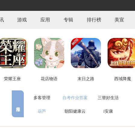
讯
游戏
应用
专辑
排行榜
美宣
荣耀王座
花店物语
末日之路
西域降魔
多客管理
自考作业答案
三替好生活
葫芦
朝阳健康云
i安康