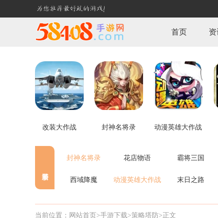
首页
资
改装大作战
封神名将录
动漫英雄大作战
封神名将录
花店物语
霸将三国
西域降魔
动漫英雄大作战
末日之路
当前位置：
网站首页>
手游下载
>策略塔防
>正文