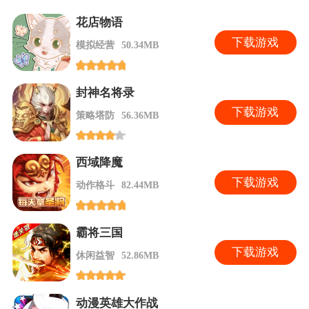
花店物语
下
载游戏
模拟经营
50.34MB
封神名将录
下
载游戏
策略塔防
56.36MB
西域降魔
下
载游戏
动作格斗
82.44MB
霸将三国
下
载游戏
休闲益智
52.86MB
动漫英雄大作战