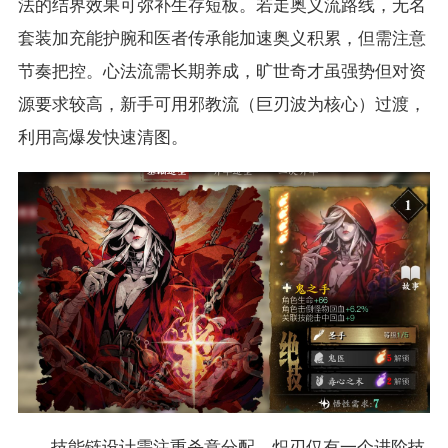
法的结界效果可弥补生存短板。若走奥义流路线，无名
套装加充能护腕和医者传承能加速奥义积累，但需注意
节奏把控。心法流需长期养成，旷世奇才虽强势但对资
源要求较高，新手可用邪教流（巨刃波为核心）过渡，
利用高爆发快速清图。
技能链设计需注重杀意分配，
炽刃
仅有一个进阶技