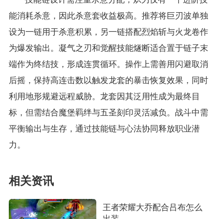
能消耗杀意，因此杀意套收益极高。推荐将巨刃波单独
设为一链用于杀意积累，另一链搭配烈焰斩与火龙卷作
为爆发输出。凝气之刃和觉醒技能燧断适合置于链子末
端作为终结技，形成连贯循环。操作上需善用闪避取消
后摇，保持高连击数以触发龙套的暴击恢复效果，同时
利用地形规避远程威胁。龙套因其泛用性成为最终目
标，但需结合魔堡羁绊与五圣刻印灵活减负。战斗中需
平衡输出与生存，通过技能链与心法协同释放职业潜
力。
相关资讯
王者荣耀大乔配合吕布怎么
出装