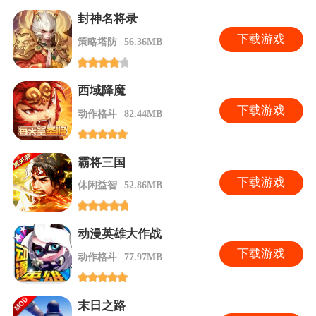
封神名将录
下
载游戏
策略塔防
56.36MB
西域降魔
下
载游戏
动作格斗
82.44MB
霸将三国
下
载游戏
休闲益智
52.86MB
动漫英雄大作战
下
载游戏
动作格斗
77.97MB
末日之路