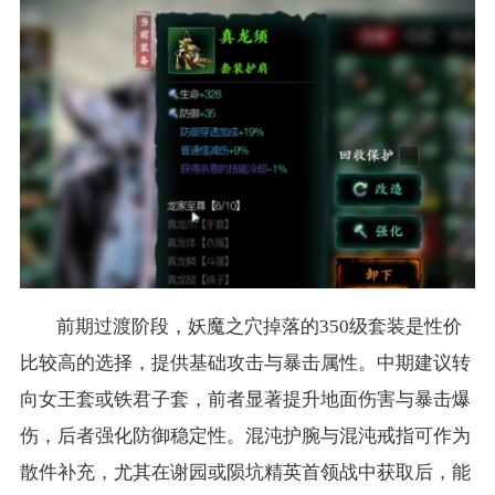
前期过渡阶段，妖魔之穴掉落的350级套装是性价
比较高的选择，提供基础攻击与暴击属性。中期建议转
向女王套或铁君子套，前者显著提升地面伤害与暴击爆
伤，后者强化防御稳定性。混沌护腕与混沌戒指可作为
散件补充，尤其在谢园或陨坑精英首领战中获取后，能