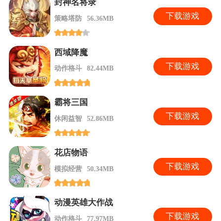
封神名将录
下
载游戏
策略塔防
56.36MB
西域降魔
下
载游戏
动作格斗
82.44MB
霸将三国
下
载游戏
休闲益智
52.86MB
花店物语
下
载游戏
模拟经营
50.34MB
动漫英雄大作战
下
载游戏
动作格斗
77.97MB