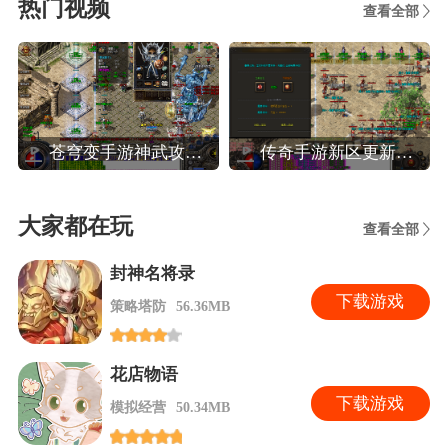
热门视频
查看全部
苍穹变手游神武攻略,苍穹变高效玩转装备系统攻略
传奇手游新区更新攻略,热血传奇手机版新区人民币法师玩家晚八点前怎么升40级
大家都在玩
查看全部
封神名将录
下
载游戏
策略塔防
56.36MB
花店物语
下
载游戏
模拟经营
50.34MB