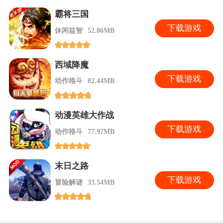
霸将三国
下
载游戏
休闲益智
52.86MB
西域降魔
下
载游戏
动作格斗
82.44MB
动漫英雄大作战
下
载游戏
动作格斗
77.97MB
末日之路
下
载游戏
冒险解谜
33.54MB