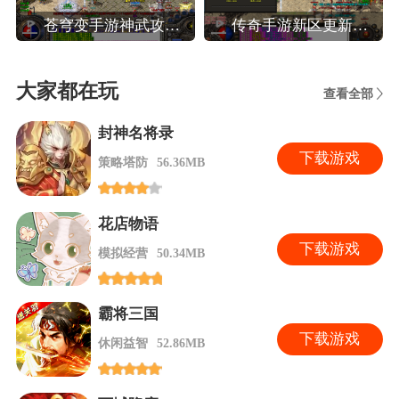
苍穹变手游神武攻略,苍穹变高效玩转装备系统攻略
传奇手游新区更新攻略,热血传奇手机版新区人民币法师玩家晚八点前怎么升40级
大家都在玩
查看全部
封神名将录
下
载游戏
策略塔防
56.36MB
花店物语
下
载游戏
模拟经营
50.34MB
霸将三国
下
载游戏
休闲益智
52.86MB