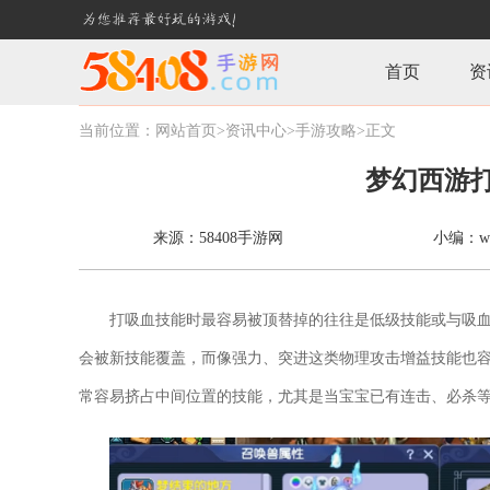
首页
资
当前位置：
网站首页>
资讯中心
>手游攻略
>正文
梦幻西游
来源：58408手游网
小编：wuy
打吸血技能时最容易被顶替掉的往往是低级技能或与吸
会被新技能覆盖，而像强力、突进这类物理攻击增益技能也
常容易挤占中间位置的技能，尤其是当宝宝已有连击、必杀