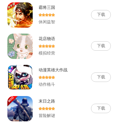
霸将三国
下
载
休闲益智
花店物语
下
载
模拟经营
动漫英雄大作战
下
载
动作格斗
末日之路
下
载
冒险解谜