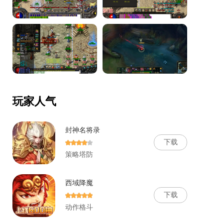
玩家人气
封神名将录
下
载
策略塔防
西域降魔
下
载
动作格斗