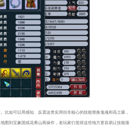
掉。比如可以用感知、反震这类实用但非核心的技能替换鬼魂和高土吸，
换地图到宝象国或花果山再操作，老玩家们觉得这些地方更容易让技能落