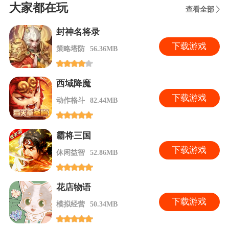
大家都在玩
查看全部
封神名将录
下
载游戏
策略塔防
56.36MB
西域降魔
下
载游戏
动作格斗
82.44MB
霸将三国
下
载游戏
休闲益智
52.86MB
花店物语
下
载游戏
模拟经营
50.34MB