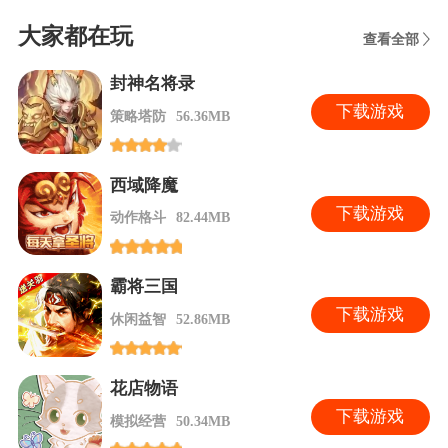
大家都在玩
查看全部
封神名将录
下
载游戏
策略塔防
56.36MB
西域降魔
下
载游戏
动作格斗
82.44MB
霸将三国
下
载游戏
休闲益智
52.86MB
花店物语
下
载游戏
模拟经营
50.34MB