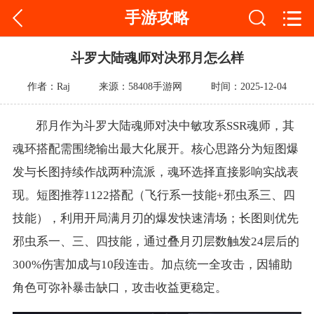
手游攻略
斗罗大陆魂师对决邪月怎么样
作者：Raj
来源：58408手游网
时间：2025-12-04
邪月作为斗罗大陆魂师对决中敏攻系SSR魂师，其
魂环搭配需围绕输出最大化展开。核心思路分为短图爆
发与长图持续作战两种流派，魂环选择直接影响实战表
现。短图推荐1122搭配（飞行系一技能+邪虫系三、四
技能），利用开局满月刃的爆发快速清场；长图则优先
邪虫系一、三、四技能，通过叠月刃层数触发24层后的
300%伤害加成与10段连击。加点统一全攻击，因辅助
角色可弥补暴击缺口，攻击收益更稳定。