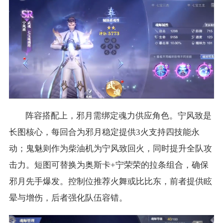
阵容搭配上，邪月需绑定魂力供应角色。宁风致是
长图核心，每回合为邪月稳定提供3火支持四技能永
动；鬼魅则作为柴油机为宁风致回火，同时提升全队攻
击力。短图可替换为奥斯卡+宁荣荣的拉条组合，确保
邪月先手爆发。控制位推荐火舞或比比东，前者提供眩
晕与增伤，后者强化队伍容错。