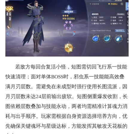
若敌方每回合复活小怪，短图需切回飞行系一技能
快速清理；面对单体BOSS时，邪虫系一技能能高效叠
满月刃层数。需避免在未成型时强行使用长图流派，因
月刃层数未达24层前输出疲软。短图侧重爆发收割，长
图依赖层数叠加与技能永动，两者均需精准计算魂力消
耗与出手顺序。玩家需根据自身资源选择培养方向，优
先确保关键魂环与星级达标，方能发挥其敏攻天花板的