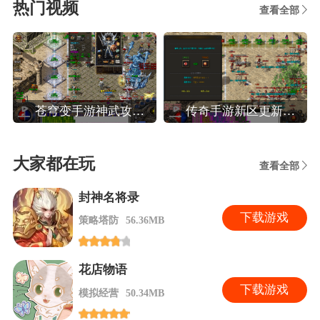
热门视频
查看全部
苍穹变手游神武攻略,苍穹变高效玩转装备系统攻略
传奇手游新区更新攻略,热血传奇手机版新区人民币法师玩家晚八点前怎么升40级
大家都在玩
查看全部
封神名将录
下
载游戏
策略塔防
56.36MB
花店物语
下
载游戏
模拟经营
50.34MB