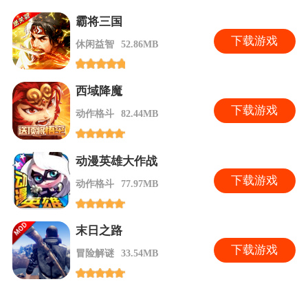
霸将三国
下
载游戏
休闲益智
52.86MB
西域降魔
下
载游戏
动作格斗
82.44MB
动漫英雄大作战
下
载游戏
动作格斗
77.97MB
末日之路
下
载游戏
冒险解谜
33.54MB