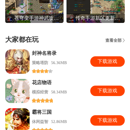
苍穹变手游神武攻略,苍穹变高效玩转装备系统攻略
传奇手游新区更新攻略,热血传奇手机版新区人民币法师玩家晚八点前怎么升40级
大家都在玩
查看全部
封神名将录
下
载游戏
策略塔防
56.36MB
花店物语
下
载游戏
模拟经营
50.34MB
霸将三国
下
载游戏
休闲益智
52.86MB