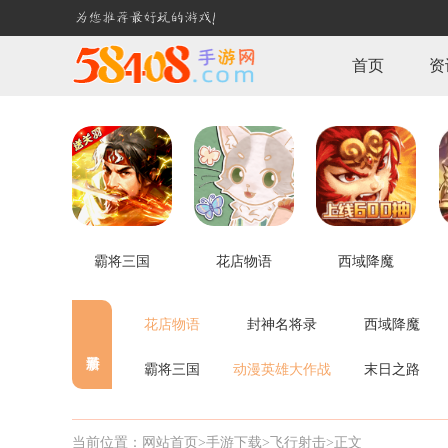
首页
资
霸将三国
花店物语
西域降魔
花店物语
封神名将录
西域降魔
霸将三国
动漫英雄大作战
末日之路
当前位置：
网站首页>
手游下载
>飞行射击
>正文