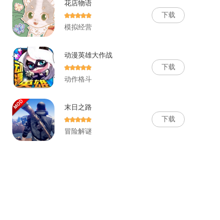
花店物语
下
载
模拟经营
动漫英雄大作战
下
载
动作格斗
末日之路
下
载
冒险解谜