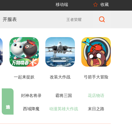
移动端
收藏
开服表
一起来捉妖
改装大作战
弓箭手大冒险
封神名将录
霸将三国
花店物语
西域降魔
动漫英雄大作战
末日之路