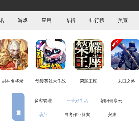
讯
游戏
应用
专辑
排行榜
美宣
封神名将录
动漫英雄大作战
荣耀王座
末日之路
多客管理
三替好生活
朝阳健康云
葫芦
自考作业答案
i安康