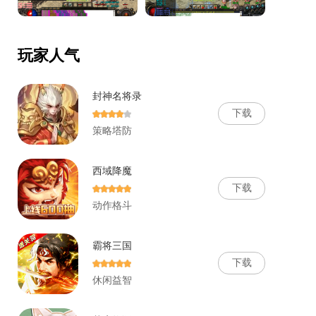
玩家人气
封神名将录
下
载
策略塔防
西域降魔
下
载
动作格斗
霸将三国
下
载
休闲益智