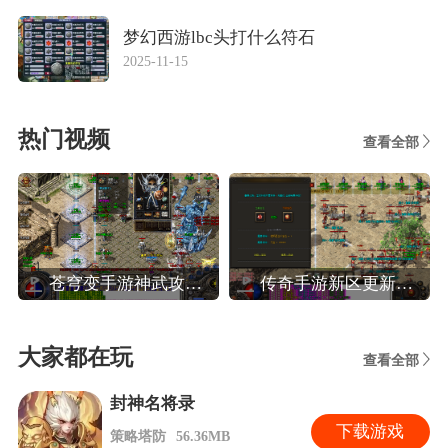
梦幻西游lbc头打什么符石
2025-11-15
热门视频
查看全部
苍穹变手游神武攻略,苍穹变高效玩转装备系统攻略
传奇手游新区更新攻略,热血传奇手机版新区人民币法师玩家晚八点前怎么升40级
大家都在玩
查看全部
封神名将录
下
载游戏
策略塔防
56.36MB