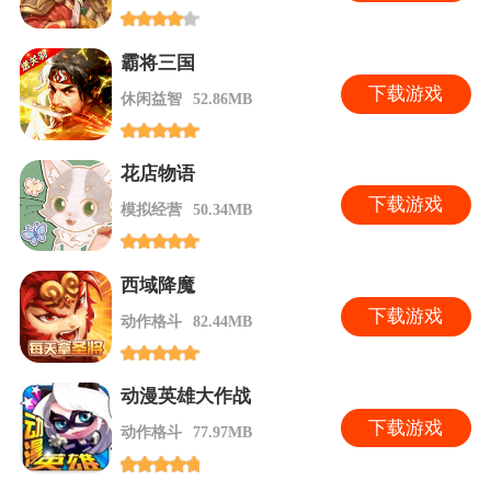
霸将三国
下
载游戏
休闲益智
52.86MB
花店物语
下
载游戏
模拟经营
50.34MB
西域降魔
下
载游戏
动作格斗
82.44MB
动漫英雄大作战
下
载游戏
动作格斗
77.97MB