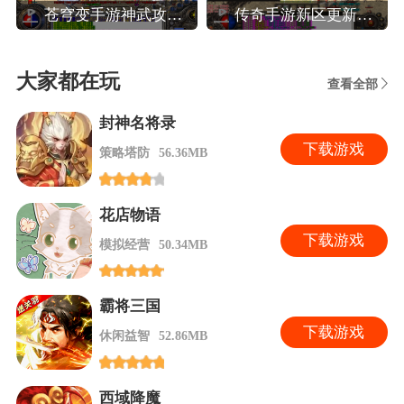
苍穹变手游神武攻略,苍穹变高效玩转装备系统攻略
传奇手游新区更新攻略,热血传奇手机版新区人民币法师玩家晚八点前怎么升40级
大家都在玩
查看全部
封神名将录
下
载游戏
策略塔防
56.36MB
花店物语
下
载游戏
模拟经营
50.34MB
霸将三国
下
载游戏
休闲益智
52.86MB
西域降魔