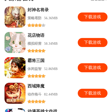
封神名将录
下
载游戏
策略塔防
56.36MB
花店物语
下
载游戏
模拟经营
50.34MB
霸将三国
下
载游戏
休闲益智
52.86MB
西域降魔
下
载游戏
动作格斗
82.44MB
动漫英雄大作战