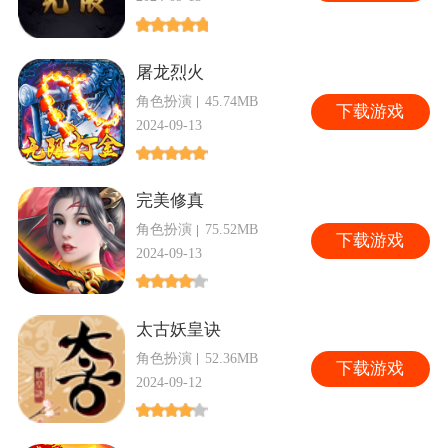
屠龙烈火
角色扮演
45.74MB
下
载游戏
2024-09-13
完美修真
角色扮演
75.52MB
下
载游戏
2024-09-13
太古妖皇诀
角色扮演
52.36MB
下
载游戏
2024-09-12