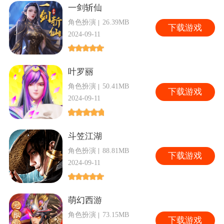
一剑斩仙
角色扮演
26.39MB
下
载游戏
2024-09-11
叶罗丽
角色扮演
50.41MB
下
载游戏
2024-09-11
斗笠江湖
角色扮演
88.81MB
下
载游戏
2024-09-11
萌幻西游
角色扮演
73.15MB
下
载游戏