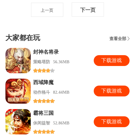
下一页
上一页
大家都在玩
查看全部
封神名将录
下
载游戏
策略塔防
56.36MB
西域降魔
下
载游戏
动作格斗
82.44MB
霸将三国
下
载游戏
休闲益智
52.86MB