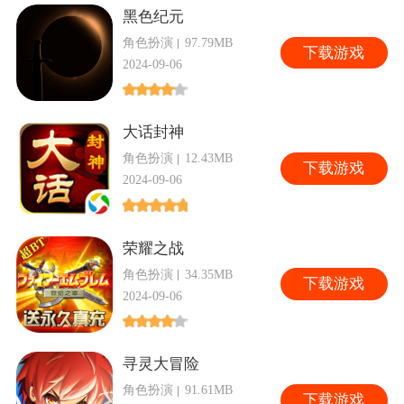
黑色纪元
角色扮演
97.79MB
下
载游戏
2024-09-06
大话封神
角色扮演
12.43MB
下
载游戏
2024-09-06
荣耀之战
角色扮演
34.35MB
下
载游戏
2024-09-06
寻灵大冒险
角色扮演
91.61MB
下
载游戏