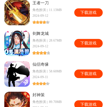
王者一刀
角色扮演
11.13MB
下
载游戏
2024-09-12
剑舞龙城
角色扮演
28.67MB
下
载游戏
2024-09-12
仙侣奇缘
角色扮演
58.60MB
下
载游戏
2024-09-11
封神策
角色扮演
89.70MB
下
载游戏